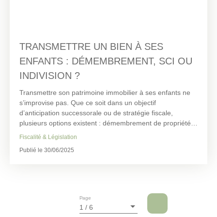
TRANSMETTRE UN BIEN À SES
ENFANTS : DÉMEMBREMENT, SCI OU
INDIVISION ?
Transmettre son patrimoine immobilier à ses enfants ne
s’improvise pas. Que ce soit dans un objectif
d’anticipation successorale ou de stratégie fiscale,
plusieurs options existent : démembrement de propriété,
création de SCI familiale ou mise en indivision. Chacune
Fiscalité & Législation
de ces solutions présente des avantages, des contraintes
Publié le 30/06/2025
et des implications différentes selon votre situation
familiale et votre projet.
Sur les communes de Kolbsheim, Ernolsheim-Bruche ou
Breuschwickersheim, où de nombreuses familles
souhaitent préparer l’avenir, IPC Immobilière du Pays des
Page
Châteaux accompagne depuis plus de 10 ans des projets
1 / 6
de transmission, toujours en lien avec des notaires et des