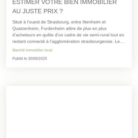
ESTIMER VOTRE BIEN IMMOBILIER
AU JUSTE PRIX ?
Situé à l’ouest de Strasbourg, entre Ittenheim et
Quatzenheim, Furdenheim attire de plus en plus
d’acheteurs en quête d’un cadre de vie semi-rural tout en
restant connecté à l’agglomération strasbourgeoise. Le
marché immobilier y est actif mais contrasté : les prix au
Marché immobilier local
m² varient fortement selon les secteurs, le type de bien et
Publié le 30/06/2025
son état.
Pour réussir sa vente, il est essentiel de connaître la
valeur réelle de son bien immobilier à Furdenheim. Chez
IPC Immobilière du Pays des Châteaux, nous
accompagnons de nombreux propriétaires du secteur
avec des estimations personnalisées, rigoureuses et
basées sur des données comparables et vérifiables.