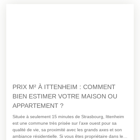
IPC Immobilière du Pays des Châteaux, installée à
Hangenbieten, propose une estimation fiable, gratuite et
locale pour vous accompagner dans cette étape
stratégique.
PRIX M² À ITTENHEIM : COMMENT
BIEN ESTIMER VOTRE MAISON OU
APPARTEMENT ?
Située à seulement 15 minutes de Strasbourg, Ittenheim
est une commune très prisée sur l’axe ouest pour sa
qualité de vie, sa proximité avec les grands axes et son
ambiance résidentielle. Si vous êtes propriétaire dans le