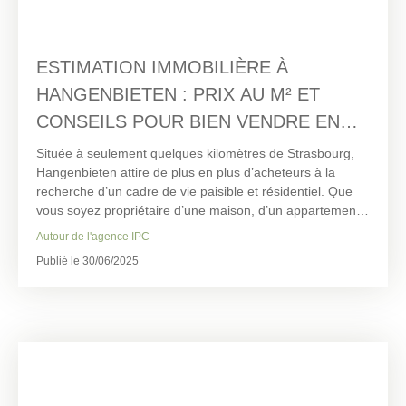
ESTIMATION IMMOBILIÈRE À
HANGENBIETEN : PRIX AU M² ET
CONSEILS POUR BIEN VENDRE EN
2025
Située à seulement quelques kilomètres de Strasbourg,
Hangenbieten attire de plus en plus d’acheteurs à la
recherche d’un cadre de vie paisible et résidentiel. Que
vous soyez propriétaire d’une maison, d’un appartement
ou d’un terrain, connaître le prix au m² à Hangenbieten
Autour de l'agence IPC
est essentiel pour vendre au juste prix. Grâce à son
Publié le 30/06/2025
expertise locale, IPC Immobilière du Pays des Châteaux,
implantée directement dans le village, vous propose une
estimation fiable, humaine et gratuite. Découvrez dans cet
article les dernières tendances du marché immobilier à
Hangenbieten, nos conseils pour vendre efficacement, et
la vidéo explicative à consulter dès maintenant.