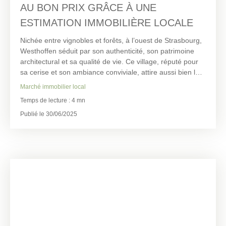
AU BON PRIX GRÂCE À UNE
ESTIMATION IMMOBILIÈRE LOCALE
Nichée entre vignobles et forêts, à l’ouest de Strasbourg,
Westhoffen séduit par son authenticité, son patrimoine
architectural et sa qualité de vie. Ce village, réputé pour
sa cerise et son ambiance conviviale, attire aussi bien les
familles que les actifs recherchant un équilibre entre
Marché immobilier local
calme rural et proximité urbaine.
Temps de lecture : 4 mn
Si vous envisagez de vendre un bien immobilier à
Westhoffen, il est indispensable de connaître les prix au
Publié le 30/06/2025
m² dans la commune. Le marché y est contrasté :
maisons de village, biens avec terrain, rénovations ou
programmes récents. C’est pourquoi une estimation
professionnelle et personnalisée est essentielle.