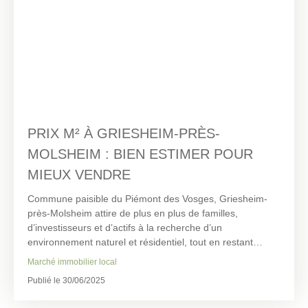
PRIX M² À GRIESHEIM-PRÈS-
MOLSHEIM : BIEN ESTIMER POUR
MIEUX VENDRE
Commune paisible du Piémont des Vosges, Griesheim-
près-Molsheim attire de plus en plus de familles,
d’investisseurs et d’actifs à la recherche d’un
environnement naturel et résidentiel, tout en restant
proche des bassins d’emploi de Strasbourg et Obernai.
Marché immobilier local
Le marché immobilier de Griesheim-près-Molsheim est
Publié le 30/06/2025
composé de maisons individuelles, de fermes rénovées,
de quelques appartements récents et de programmes