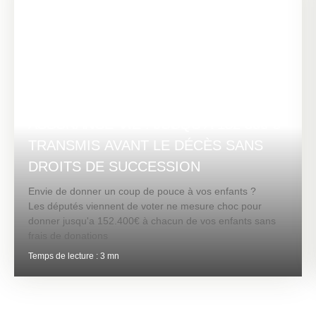
ASSURANCE-VIE : JUSQU’À 152 500 €
TRANSMIS AVANT LE DÉCÈS SANS
DROITS DE SUCCESSION
Envie de donner un coup de pouce à vos enfants ?
Les députés viennent de voter ne mesure choc pour
donner jusqu'a 152.400€ à chacun de vos enfants sans
frais de donations
Temps de lecture : 3 mn