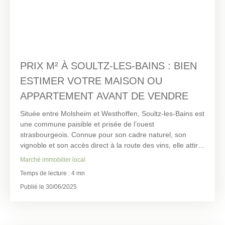
PRIX M² À SOULTZ-LES-BAINS : BIEN
ESTIMER VOTRE MAISON OU
APPARTEMENT AVANT DE VENDRE
Située entre Molsheim et Westhoffen, Soultz-les-Bains est
une commune paisible et prisée de l’ouest
strasbourgeois. Connue pour son cadre naturel, son
vignoble et son accès direct à la route des vins, elle attire
chaque année de nouveaux habitants. Le marché
Marché immobilier local
immobilier y est actif, porté par une forte demande de
Temps de lecture : 4 mn
maisons individuelles avec jardin, mais aussi
d'appartements récents.
Publié le 30/06/2025
Que vous possédiez une maison de village, une maison
récente ou un appartement, connaître le prix au m² à
Soultz-les-Bains est essentiel pour vendre au bon prix.