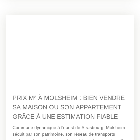
ponctuels en périphérie. Pour réussir une vente dans les
meilleures conditions, il est essentiel de connaître
précisément le prix au m² pratiqué localement.
PRIX M² À MOLSHEIM : BIEN VENDRE
SA MAISON OU SON APPARTEMENT
GRÂCE À UNE ESTIMATION FIABLE
Commune dynamique à l’ouest de Strasbourg, Molsheim
séduit par son patrimoine, son réseau de transports