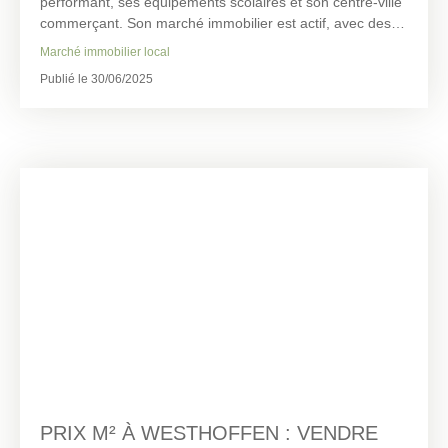
performant, ses équipements scolaires et son centre-ville
commerçant. Son marché immobilier est actif, avec des
biens variés : maisons traditionnelles, appartements
Marché immobilier local
récents, logements anciens à rénover.
Publié le 30/06/2025
Avant toute mise en vente, il est essentiel de connaître le
prix au m² à Molsheim pour positionner votre bien de
manière juste et efficace. IPC Immobilière du Pays des
Châteaux, implantée localement, vous accompagne dans
cette démarche stratégique.
PRIX M² À WESTHOFFEN : VENDRE