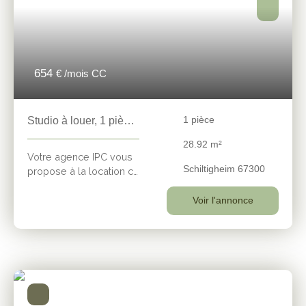
654
€ /mois CC
1
pièce
Studio à louer, 1 pièce
- Schiltigheim 67300
28.92
m²
Votre agence IPC vous
Schiltigheim 67300
propose à la location ce
charmant studio
entièrement meublé de
Voir l'annonce
28,92 m², situé en rez-
de-chaussée d'une
résidence récente et
bien entretenue à
Schiltigheim. Dès
l'entrée, vous
apprécierez son