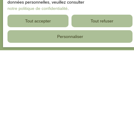
données personnelles, veuillez consulter
notre politique de confidentialité
.
Tout accepter
Tout refuser
Personnaliser
Vous vendez ? Découvrez la
valeur marchande de votre
bien
En effet, une estimation précise augmente vos
possibilités de vendre rapidement et au meilleur