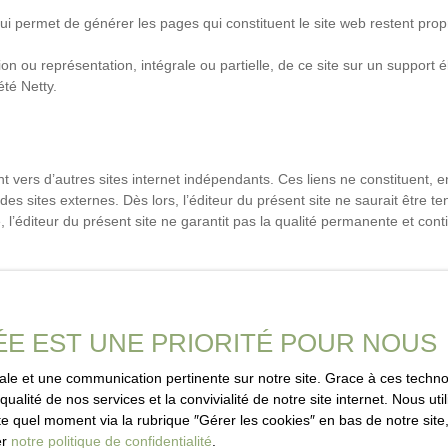
i permet de générer les pages qui constituent le site web restent propr
n ou représentation, intégrale ou partielle, de ce site sur un support él
été Netty.
ant vers d’autres sites internet indépendants. Ces liens ne constituent,
es sites externes. Dès lors, l’éditeur du présent site ne saurait être t
 l’éditeur du présent site ne garantit pas la qualité permanente et con
ée en cas de force majeure ou de faits indépendants de sa volonté.
ÉE EST UNE PRIORITÉ POUR NOUS
égales
imale et une communication pertinente sur notre site. Grace à ces tec
qualité de nos services et la convivialité de notre site internet. Nous 
t moment, les mentions légales du site. L’utilisation du site constitue l’
 quel moment via la rubrique ″Gérer les cookies″ en bas de notre site,
er
notre politique de confidentialité
.