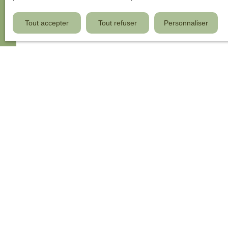
Loi applicable
Tout accepter
Tout refuser
Personnaliser
Le site ipc67.com est régi par la loi française.
JE RECHERCHE UN BIEN
Vente appartement Erstein (67150)
Vente appartement Bischheim (67800)
Vente appartement Marlenheim (67520)
Vente appartement Bischoffsheim (67870)
Vente appartement Breuschwickersheim (67112)