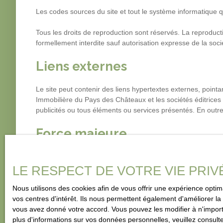
Les codes sources du site et tout le système informatique qu
Tous les droits de reproduction sont réservés. La reproductio
formellement interdite sauf autorisation expresse de la soci
Liens externes
Le site peut contenir des liens hypertextes externes, point
Immobilière du Pays des Châteaux et les sociétés éditrices d
publicités ou tous éléments ou services présentés. En outre,
Force majeure
La responsabilité de l’éditeur du site ne pourra être engag
LE RESPECT DE VOTRE VIE PRIV
Modifications des mentions l
Nous utilisons des cookies afin de vous offrir une expérience opt
vos centres d'intérêt. Ils nous permettent également d'améliorer la 
L’éditeur se réserve le droit de modifier, librement et à tou
vous avez donné votre accord. Vous pouvez les modifier à n'importe
plus d'informations sur vos données personnelles, veuillez consult