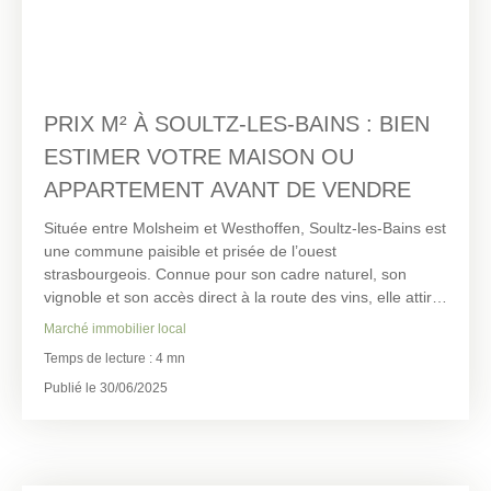
PRIX M² À SOULTZ-LES-BAINS : BIEN
ESTIMER VOTRE MAISON OU
APPARTEMENT AVANT DE VENDRE
Située entre Molsheim et Westhoffen, Soultz-les-Bains est
une commune paisible et prisée de l’ouest
strasbourgeois. Connue pour son cadre naturel, son
vignoble et son accès direct à la route des vins, elle attire
chaque année de nouveaux habitants. Le marché
Marché immobilier local
immobilier y est actif, porté par une forte demande de
Temps de lecture : 4 mn
maisons individuelles avec jardin, mais aussi
d'appartements récents.
Publié le 30/06/2025
Que vous possédiez une maison de village, une maison
récente ou un appartement, connaître le prix au m² à
Soultz-les-Bains est essentiel pour vendre au bon prix.
IPC Immobilière du Pays des Châteaux, installée à