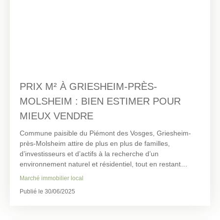
PRIX M² À GRIESHEIM-PRÈS-
MOLSHEIM : BIEN ESTIMER POUR
MIEUX VENDRE
Commune paisible du Piémont des Vosges, Griesheim-
près-Molsheim attire de plus en plus de familles,
d’investisseurs et d’actifs à la recherche d’un
environnement naturel et résidentiel, tout en restant
proche des bassins d’emploi de Strasbourg et Obernai.
Marché immobilier local
Le marché immobilier de Griesheim-près-Molsheim est
Publié le 30/06/2025
composé de maisons individuelles, de fermes rénovées,
de quelques appartements récents et de programmes
ponctuels en périphérie. Pour réussir une vente dans les