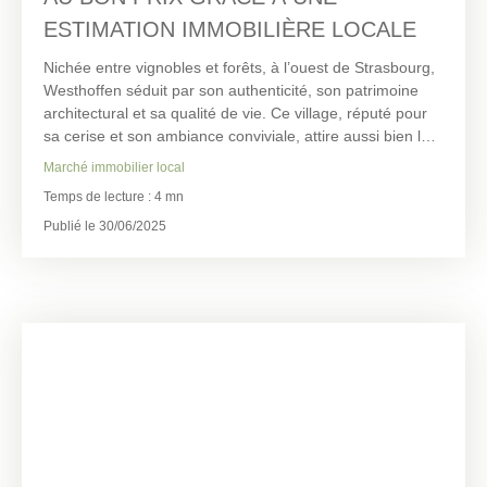
ESTIMATION IMMOBILIÈRE LOCALE
Nichée entre vignobles et forêts, à l’ouest de Strasbourg,
Westhoffen séduit par son authenticité, son patrimoine
architectural et sa qualité de vie. Ce village, réputé pour
sa cerise et son ambiance conviviale, attire aussi bien les
familles que les actifs recherchant un équilibre entre
Marché immobilier local
calme rural et proximité urbaine.
Temps de lecture : 4 mn
Si vous envisagez de vendre un bien immobilier à
Westhoffen, il est indispensable de connaître les prix au
Publié le 30/06/2025
m² dans la commune. Le marché y est contrasté :
maisons de village, biens avec terrain, rénovations ou
programmes récents. C’est pourquoi une estimation
professionnelle et personnalisée est essentielle.