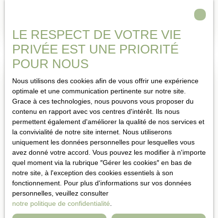
est essentiel pour vendre dans les meilleures conditions.
Temps de lecture : 3 mn
IPC Immobilière du Pays des Châteaux, implantée à
Hangenbieten, accompagne depuis plus de 10 ans les
Publié le 30/06/2025
LE RESPECT DE VOTRE VIE
propriétaires du secteur pour des ventes réussies grâce à
PRIVÉE EST UNE PRIORITÉ
une estimation rigoureuse, gratuite et personnalisée.
POUR NOUS
Nous utilisons des cookies afin de vous offrir une expérience
optimale et une communication pertinente sur notre site.
Grace à ces technologies, nous pouvons vous proposer du
contenu en rapport avec vos centres d'intérêt. Ils nous
permettent également d'améliorer la qualité de nos services et
la convivialité de notre site internet. Nous utiliserons
uniquement les données personnelles pour lesquelles vous
avez donné votre accord. Vous pouvez les modifier à n'importe
quel moment via la rubrique ″Gérer les cookies″ en bas de
notre site, à l'exception des cookies essentiels à son
fonctionnement. Pour plus d'informations sur vos données
personnelles, veuillez consulter
PRIX M² À FURDENHEIM : COMMENT
notre politique de confidentialité
.
ESTIMER VOTRE BIEN IMMOBILIER