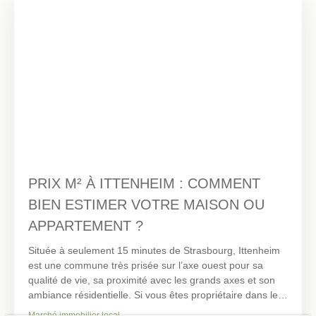
Hangenbieten, propose une estimation fiable, gratuite et
locale pour vous accompagner dans cette étape
stratégique.
PRIX M² À ITTENHEIM : COMMENT
BIEN ESTIMER VOTRE MAISON OU
APPARTEMENT ?
Située à seulement 15 minutes de Strasbourg, Ittenheim
est une commune très prisée sur l’axe ouest pour sa
qualité de vie, sa proximité avec les grands axes et son
ambiance résidentielle. Si vous êtes propriétaire dans le
village, connaître les prix immobiliers au m² à Ittenheim
Marché immobilier local