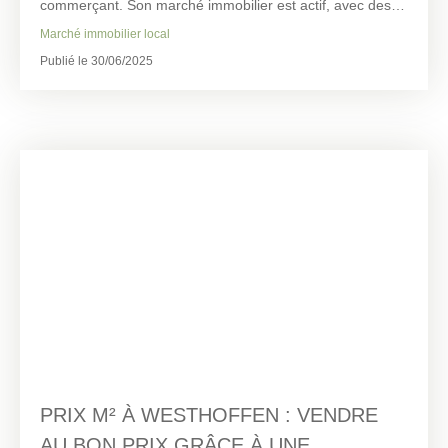
commerçant. Son marché immobilier est actif, avec des
biens variés : maisons traditionnelles, appartements
Marché immobilier local
récents, logements anciens à rénover.
Publié le 30/06/2025
Avant toute mise en vente, il est essentiel de connaître le
prix au m² à Molsheim pour positionner votre bien de
manière juste et efficace. IPC Immobilière du Pays des
Châteaux, implantée localement, vous accompagne dans
cette démarche stratégique.
PRIX M² À WESTHOFFEN : VENDRE
AU BON PRIX GRÂCE À UNE