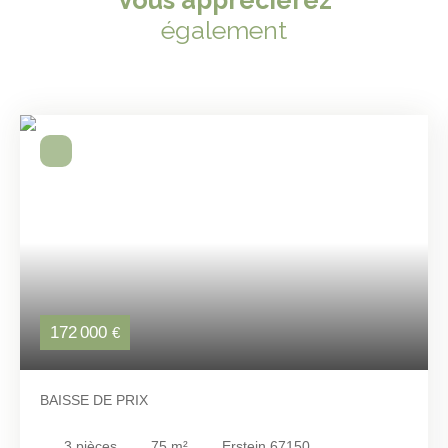
également
172 000
€
BAISSE DE PRIX
3
pièces
75
m²
Erstein 67150