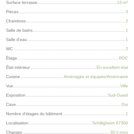
Surface terrasse
13
m²
Pièces
3
Chambres
2
Salle de bains
1
Salle d'eau
1
WC
2
Étage
RDC
État intérieur
En excellent état
Cuisine
Aménagée et équipée/Américaine
Vue
Ville
Exposition
Sud-Ouest
Cave
Oui
Nombre d'étages du bâtiment
1
Localisation
Schiltigheim 67300
Charges
50
€ /mois