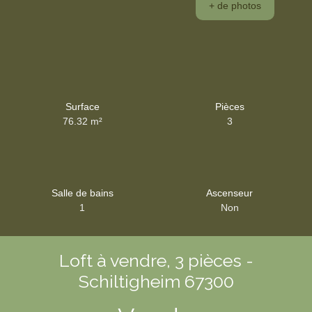
+ de photos
Surface
Pièces
76.32
m²
3
Salle de bains
Ascenseur
1
Non
Loft à vendre, 3 pièces -
Schiltigheim 67300