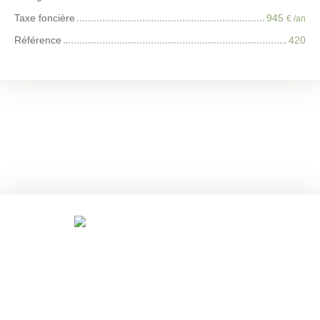
Taxe foncière
945
€ /an
Référence
420