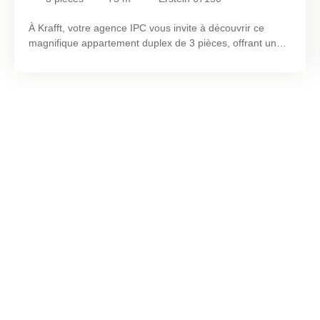
À Krafft, votre agence IPC vous invite à découvrir ce
magnifique appartement duplex de 3 pièces, offrant une
surface habitable de 75 m². Dès l'entrée, vous serez
séduit par ses beaux volumes et sa luminosité
exceptionnelle. Le logement se compose, au rez-de-
chaussée, d'une entrée desservant une cuisine ouverte
ainsi qu'un agréable salon-séjour. Vous y trouverez
également une chambre, une salle d'eau et un WC
indépendant. À l'étage, un dégagement offrant un espace
de rangement dessert deux chambres. Selon vos
besoins, il est possible de réunir ces espaces afin de
créer une vaste chambre. L'appartement bénéficie d'une
grande terrasse, idéale pour profiter pleinement des
beaux jours et des moments de détente en extérieur.
Grâce à ses larges ouvertures et à sa configuration
traversante, il profite d'une excellente luminosité naturelle
tout au long de la journée, créant un cadre de vie
chaleureux et agréable. En complément, ce bien dispose
d'un jardin privatif situé à l'arrière de la copropriété. Vous
bénéficierez également d'une place de parking privative