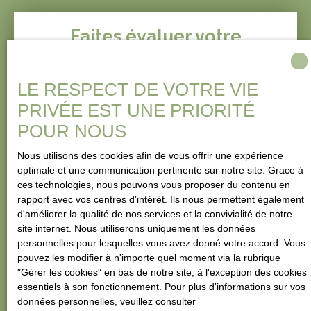
proximité : bus (lignes
50, L3, L6 et H),
Faites évaluer votre
tramways (Rives de
l'Aar - ligne B - et Lycée
propriété avec nos
Kléber - ligne E),
spécialistes
établissements
LE RESPECT DE VOTRE VIE
scolaires, crèches,
PRIVÉE EST UNE PRIORITÉ
restaurants, théâtres,
commerces,
POUR NOUS
boulangeries,
Immobilière du Pays des Châteaux vous offre une
supermarchés,
évaluation précise et sérieuse de votre bien. Nous
Nous utilisons des cookies afin de vous offrir une expérience
épiceries et
optimale et une communication pertinente sur notre site. Grace à
nous engageons à visiter votre propriété
sous
poissonnerie. Marché
ces technologies, nous pouvons vous proposer du contenu en
48H
, en nous appuyant sur notre expertise et
Passage du cimetière le
rapport avec vos centres d'intérêt. Ils nous permettent également
notre connaissance approfondie du marché local.
jeudi matin. N'hésitez
d'améliorer la qualité de nos services et la convivialité de notre
Pour une estimation rapide et fiable, contactez-
plus, contactez votre
site internet. Nous utiliserons uniquement les données
nous dès maintenant !
agence IPC pour une
personnelles pour lesquelles vous avez donné votre accord. Vous
visite !
pouvez les modifier à n'importe quel moment via la rubrique
″Gérer les cookies″ en bas de notre site, à l'exception des cookies
essentiels à son fonctionnement. Pour plus d'informations sur vos
données personnelles, veuillez consulter
Adresse de votre bien