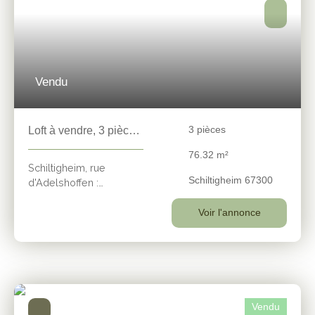
Vendu
3
pièces
Loft à vendre, 3 pièces
- Schiltigheim 67300
76.32
m²
Schiltigheim, rue
Schiltigheim 67300
d'Adelshoffen :
Idéalement situé à
proximité de toutes les
Voir l'annonce
commodités et
commerces, votre
agence IPC vous invite
à découvrir ce superbe
loft 3 pièces de
76,32m2 habitables et
Vendu