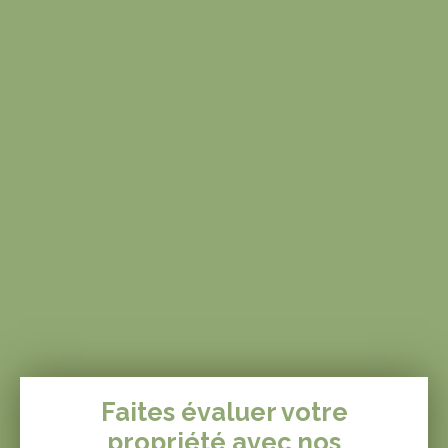
au 06 14 71 36
09.
inscrit au RSAC
strasbourg 417
588 514 00055
Faites évaluer votre
propriété avec nos