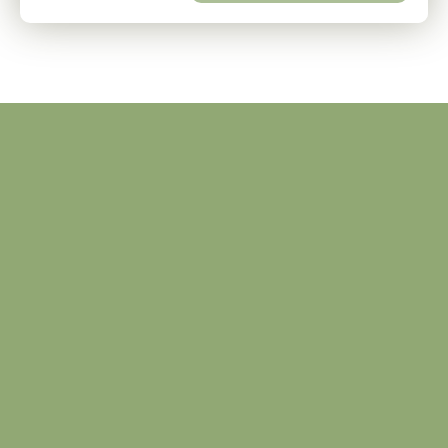
Régis
HERRBRECHT
au 06 14 71 36
09
A ITTLENHEIM,
venez découvrir
ce superbe
terrain d'une
superficie de
12,23 ares, dans
un cadre très
calme.
Il bénéficie d'un
ensoleillement
optimal, avec
une vue sur la
plaine d'alsace.
Vous aurez
egalement la
possibilité de