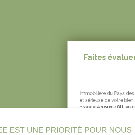
Faites évalue
Immobilière du Pays des 
et sérieuse de votre bien
propriété
sous 48H
, en 
connaissance approfondi
rapide et fiable, contac
ÉE EST UNE PRIORITÉ POUR NOUS