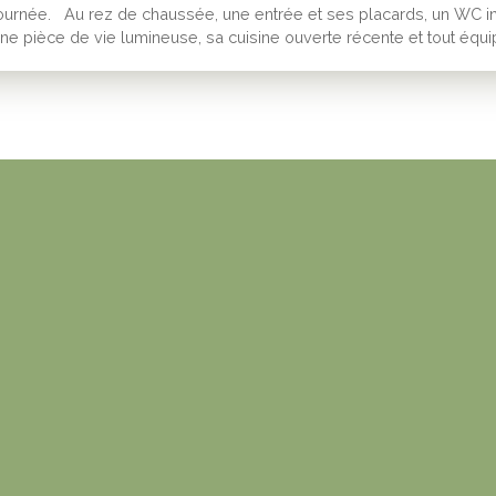
ournée. Au rez de chaussée, une entrée et ses placards, un WC i
ne pièce de vie lumineuse, sa cuisine ouverte récente et tout équ
ièce accueillant une buanderie et offrant une grande possibilité 
 l'étage, 4 chambres, dont une suite parentale avec sa salle d'eau
ndépendante et son dressing, une salle de bain « enfants » équip
ouche, une baignoire et un WC. Cette Maison est idéale pour une
errain de 732 m2 offre un jardin agréable et arboré, sans vis-à-vis, 
a maison bénéficie également de 3 places de stationnement extér
ouble GARAGE et d'un GRENIER exploitable pour du rangement. L
n bon état général et ne nécessite pas de travaux particuliers.