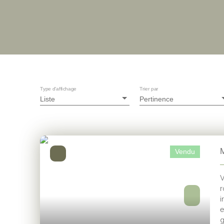
Type d'affichage
Trier par
Liste
Pertinence
M
Vendu
V
r
i
e
g