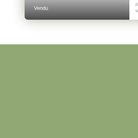
j
Vendu
u
p
A
i
d
t
L
d
e