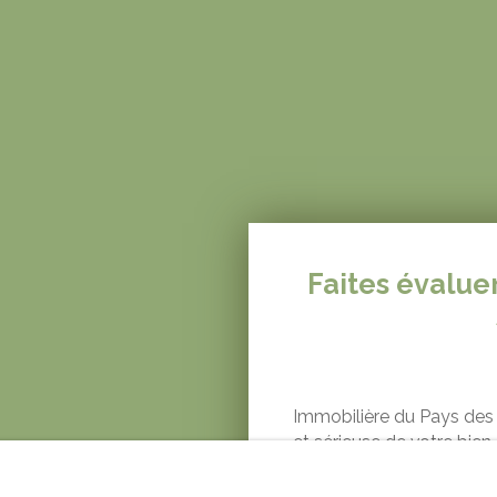
Faites évalue
Immobilière du Pays des 
et sérieuse de votre bien
propriété
sous 48H
, en 
connaissance approfondi