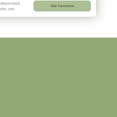
ndépendant,
Voir l'annonce
ipée, une
de stockage.
ée d'une
 famille. Le
et piscinable.
ieur, d'un
a maison est