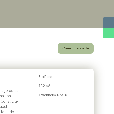
Créer une alerte
5
pièces
132
m²
lage de la
Traenheim 67310
 maison
 Construite
uest,
 long de la