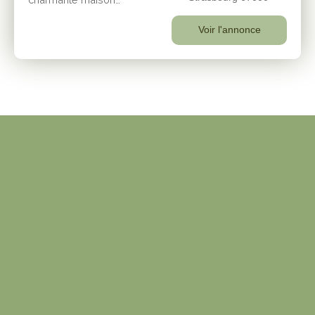
ancienne à rénover à la
Robertsau ! Située au 93
Voir l'annonce
rue Kempf, 67000
Strasbourg, cette
maison de 100m² sur
trois niveaux vous
attend pour une
nouvelle vie. Construite
en 1930, elle regorge
de potentiel et n'attend
que votre imagination
pour révéler sa
véritable beauté. Avec
ses quatre pièces, dont
trois chambres, une
salle de bains et deux
WC, elle offre un
espace de vie
confortable. Le jardin de
40m², exposé plein sud,
est un véritable havre