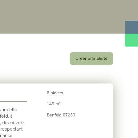
Créer une alerte
6
pièces
145
m²
rir cette
Benfeld 67230
eld, à
s, découvrez
 respectant
rmance