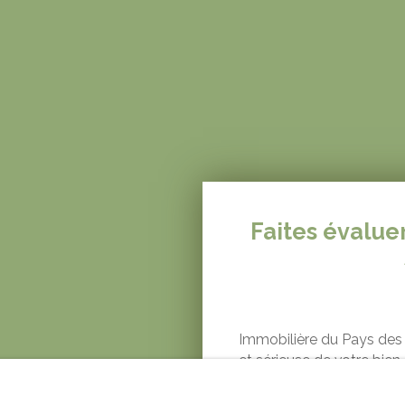
Faites évalue
Immobilière du Pays des 
et sérieuse de votre bien
propriété
sous 48H
, en 
connaissance approfondi