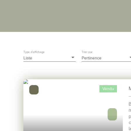
Type d'affichage
Trier par
Liste
Pertinence
M
Vendu
B
m
p
c
l