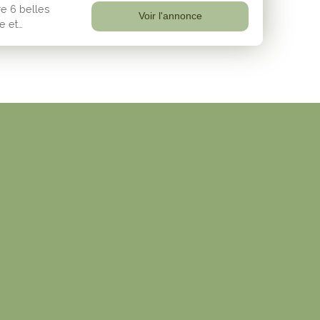
re 6 belles
Voir l'annonce
e et
on-séjour de
nt sur une
ux jours. La
 avec un
ne chambre
 se compose
insi qu’une
d’optimiser
lain-pied, un
omplète ce
ns techniques
n d’eau
ets roulants
lementation
 contacter