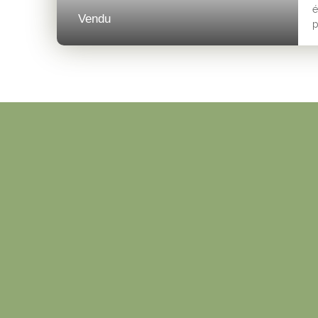
é
Vendu
p
l
3
t
m
a
p
d
s
l
v
b
d
c
é
R
p