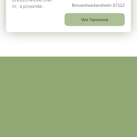
Breuschwickersheim 67112
m, à proximité
direct des
commodités,
Voir l'annonce
écoles et
transports. Votre
agence IPC vous
invite à venir visiter
ce lumineux 3
pièces situé au
calme dans une
petite copropriété
bien entretenu de
2000 . Cet
appartement
dispose de 67,27
m2 habitables . Il
est composé d'une
entrée avec
placards
desservant un
grand séjour avec