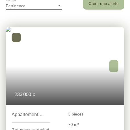
Trier par
Créer une alerte
Pertinence
233 000
€
3
pièces
Appartement
3pièces avec
70
m²
terrasse
Breuschwickershei