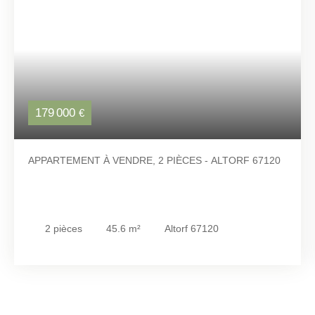
179 000
€
APPARTEMENT À VENDRE, 2 PIÈCES - ALTORF 67120
2
pièces
45.6
m²
Altorf 67120