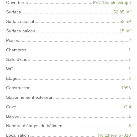
Ouvertures
PVC/Double vitrage
Surface
52.85
m²
Surface au sol
53
m²
Surface balcon
15
m²
Pièces
2
Chambres
1
Salle d'eau
1
WC
1
Étage
2
Construction
1996
Stationnement extérieur
1
Cave
Oui
Balcon
1
Nombre d'étages du bâtiment
3
Localisation
Holtzheim 67810