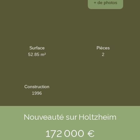
+ de photos
Surface
Pièces
52.85
m²
2
Construction
1996
Nouveauté sur Holtzheim
172 000
€