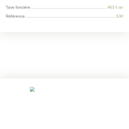
Taxe foncière
463
€ /an
Référence
530