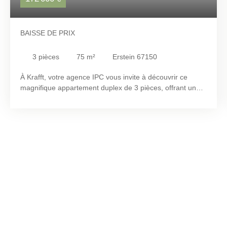
BAISSE DE PRIX
3
pièces
75
m²
Erstein 67150
À Krafft, votre agence IPC vous invite à découvrir ce
magnifique appartement duplex de 3 pièces, offrant une
surface habitable de 75 m². Dès l'entrée, vous serez
séduit par ses beaux volumes et sa luminosité
exceptionnelle. Le logement se compose, au rez-de-
chaussée, d'une entrée desservant une cuisine ouverte
ainsi qu'un agréable salon-séjour. Vous y trouverez
également une chambre, une salle d'eau et un WC
indépendant. À l'étage, un dégagement offrant un espace
de rangement dessert deux chambres. Selon vos
besoins, il est possible de réunir ces espaces afin de
créer une vaste chambre. L'appartement bénéficie d'une
grande terrasse, idéale pour profiter pleinement des
beaux jours et des moments de détente en extérieur.
Grâce à ses larges ouvertures et à sa configuration